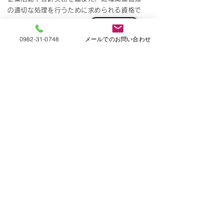
の適切な処理を行うために求められる資格で
す。
公式サイト >
0982-31-0748
メールでのお問い合わせ
・日商簿記検定2級
経営管理に役立つ知識として、企業から最も
求められる資格の一つで、高度な商業簿記・
工業簿記（原価計算を含む）を修得し、財務
諸表の数字から経営内容を把握できるなど、
企業活動や会計実務を踏まえ適切な処理や分
析を行うために求められる資格です。
公式サイト >
​※ 宮崎県北において、日商簿記検定2級・3級
のCBT形式による試験は
プリンシプルのみ開催
会場
となって
おります。